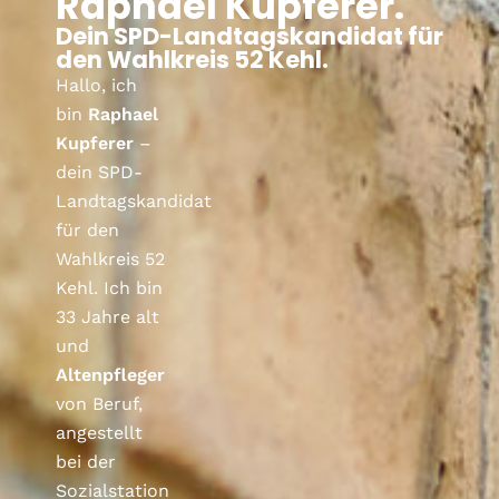
Raphael Kupferer.
Dein SPD-Landtagskandidat für
den Wahlkreis 52 Kehl.
Hallo, ich
bin
Raphael
Kupferer
–
dein SPD-
Landtagskandidat
für den
Wahlkreis 52
Kehl.
Ich bin
33 Jahre alt
und
Altenpfleger
von Beruf,
angestellt
bei der
Sozialstation