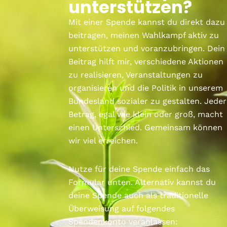
unterstützen?
Mit einer Spende kannst du direkt dazu
beitragen, meinen Wahlkampf aktiv zu
unterstützen und voranzubringen. Dein
Beitrag hilft mir, verschiedene Aktionen
zu realisieren, Veranstaltungen zu
organisieren und die Politik in unserem
Bundesland sozialer zu gestalten. Jeder
Betrag, egal wie klein oder groß, macht
einen Unterschied. Gemeinsam können
wir viel erreichen.
Nutze für deine Spende einfach das
Formular unten. Alternativ kannst du
deine Spende auch als traditionelle
Überweisung auf folgendes
Spendenkonto veranlassen: