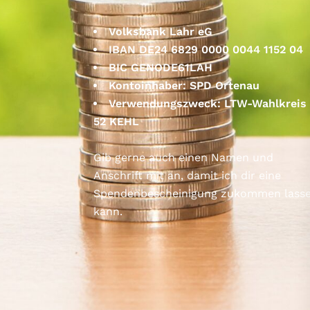
Volksbank Lahr eG
IBAN DE24 6829 0000 0044 1152 04
BIC GENODE61LAH
Kontoinhaber: SPD Ortenau
Verwendungszweck: LTW-Wahlkreis
52 KEHL
Gib gerne auch einen Namen und
Anschrift mit an, damit ich dir eine
Spendenbescheinigung zukommen lass
kann.