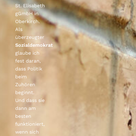
St. Elisabeth
gGmbH in
Oberkirch.
Als
überzeugter
Sozialdemokrat
glaube ich
fest daran,
dass Politik
beim
Zuhören
beginnt.
Und dass sie
dann am
besten
funktioniert,
wenn sich