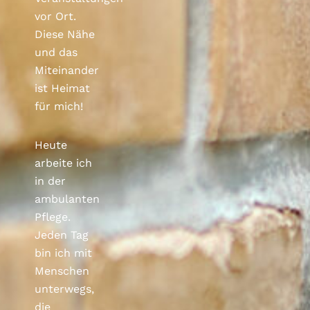
vor Ort.
Diese Nähe
und das
Miteinander
ist Heimat
für mich!
Heute
arbeite ich
in der
ambulanten
Pflege.
Jeden Tag
bin ich mit
Menschen
unterwegs,
die