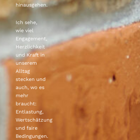
hinausgehen.
Ich sehe,
wie viel
Engagement,
Herzlichkeit
und Kraft in
unserem
Alltag
stecken und
auch, wo es
mehr
braucht:
Entlastung,
Wertschätzung
und faire
Bedingungen.