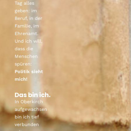
Tag alles
geben: im
Beruf, in der
Familie, im
Ehrenamt.
Und ich will,
dass die
Menschen
spüren:
Politik sieht
mich!
Das bin ich.
In Oberkirch
aufgewachsen
bin ich tief
verbunden