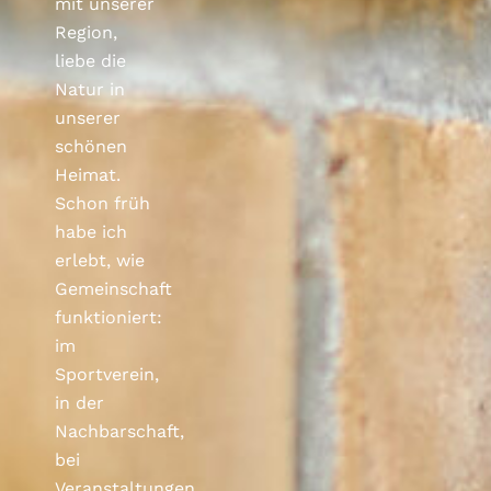
mit unserer
Region,
liebe die
Natur in
unserer
schönen
Heimat.
Schon früh
habe ich
erlebt, wie
Gemeinschaft
funktioniert:
im
Sportverein,
in der
Nachbarschaft,
bei
Veranstaltungen