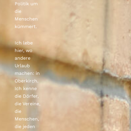
Politik um
die
Menschen
kümmert.
Ich lebe
hier, wo
andere
Urlaub
machen: in
Oberkirch.
Ich kenne
die Dörfer,
die Vereine,
die
Menschen,
die jeden