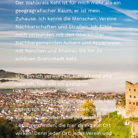
Der Wahlkreis Kehl ist für mich mehr als ein
geogragrafischer Raum, er ist mein
Zuhause. Ich kenne die Menschen, Vereine
Nachbarschaften und Straßen. Ich fühle
mich verbunden mit den Oberkircher
Nachbargemeinden Achern und Appenweier,
mit Renchen und Rheinau bis hin zu
schönen Grenzstadt Kehl.
Hier bin ich verwurzelt, hier arbeite und
lebe ich, hier will ich gestalten.
Mir geht es nicht darum, über Menschen zu
reden. Ich will mit ihnen reden. Ich möchte
zuhören, verstehen und gemeinsam
Lösungen finden, die hier direkt vor Ort
wirken. Denn jeder Ort, jeder Verein und